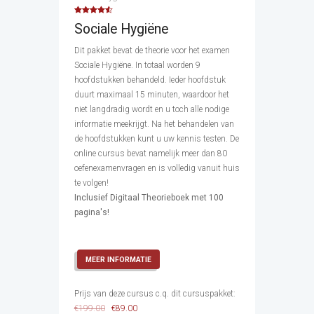
Waardering
Sociale Hygiëne
4.50
uit 5
Dit pakket bevat de theorie voor het examen
Sociale Hygiëne. In totaal worden 9
hoofdstukken behandeld. Ieder hoofdstuk
duurt maximaal 15 minuten, waardoor het
niet langdradig wordt en u toch alle nodige
informatie meekrijgt. Na het behandelen van
de hoofdstukken kunt u uw kennis testen. De
online cursus bevat namelijk meer dan 80
oefenexamenvragen en is volledig vanuit huis
te volgen!
Inclusief Digitaal Theorieboek met 100
pagina's!
MEER INFORMATIE
Prijs van deze cursus c.q. dit cursuspakket:
€
199.00
€
89.00