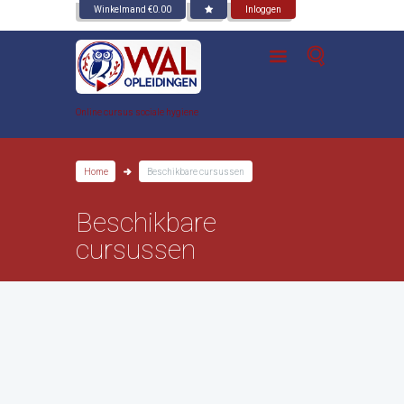
Winkelmand
€
0.00
Inloggen
Online cursus sociale hygiene
Home
Beschikbare cursussen
Beschikbare
cursussen