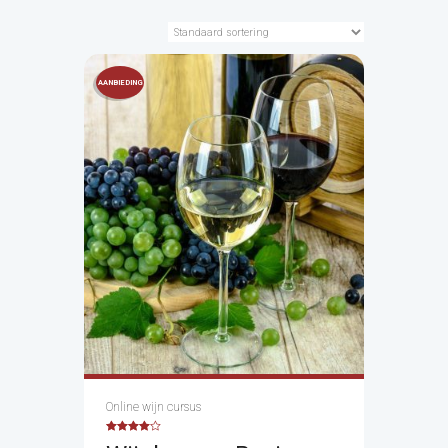
AANBIEDING
!
Online wijn cursus
Waardering