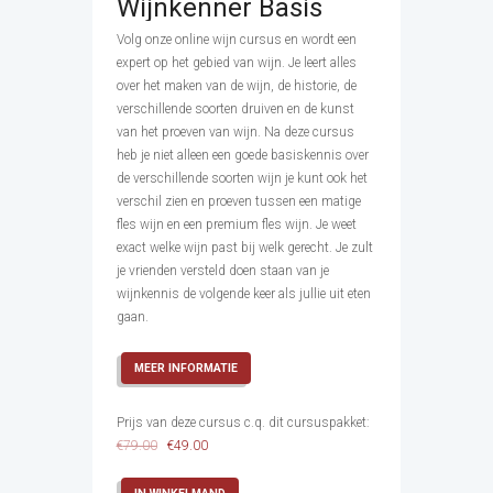
Wijnkenner Basis
4.00
uit 5
Volg onze online wijn cursus en wordt een
expert op het gebied van wijn. Je leert alles
over het maken van de wijn, de historie, de
verschillende soorten druiven en de kunst
van het proeven van wijn. Na deze cursus
heb je niet alleen een goede basiskennis over
de verschillende soorten wijn je kunt ook het
verschil zien en proeven tussen een matige
fles wijn en een premium fles wijn. Je weet
exact welke wijn past bij welk gerecht. Je zult
je vrienden versteld doen staan van je
wijnkennis de volgende keer als jullie uit eten
gaan.
MEER INFORMATIE
Prijs van deze cursus c.q. dit cursuspakket:
€
79.00
€
49.00